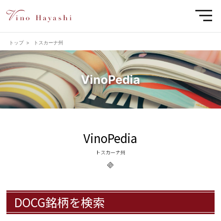
togg
navi
トップ
トスカーナ州
VinoPedia
VinoPedia
トスカーナ州
DOCG銘柄を検索